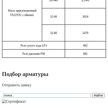
Насос циркуляционный
VALFEX с гайками
32-60
3024
32-80
5479
Реле сухого хода LP3
892
Реле давления РМ
682
Подбор арматуры
Отправить заявку