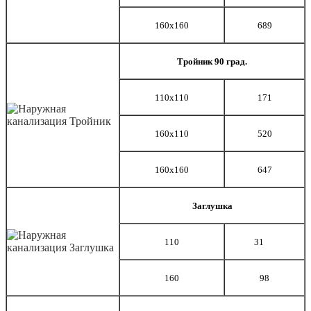
160х160
689
Тройник 90 град.
110х110
171
160х110
520
160х160
647
Заглушка
110
31
160
98