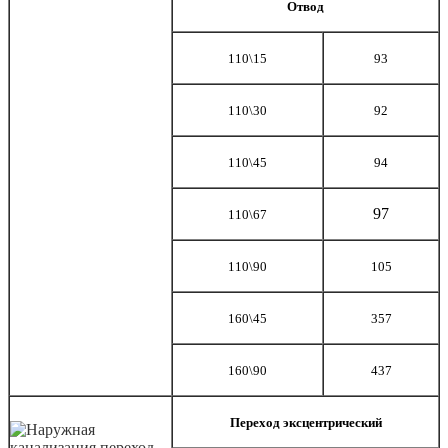
Отвод
110\15
93
110\30
92
110\45
94
97
110\67
110\90
105
160\45
357
160\90
437
Переход эксцентрический