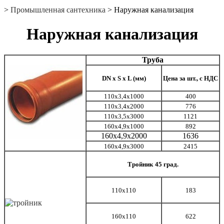
>
Промышленная сантехника
> Наружная канализация
Наружная канализация
Труба
DN
х
S
х
L
(мм)
Цена за шт., с НДС
110х3,4х1000
400
110х3,4х2000
776
110х3,5х
3000
1121
160х4,9х1000
892
160х4,9х2000
1636
160х4,9х3000
2415
Тройник
45 град.
110х110
183
160х110
622